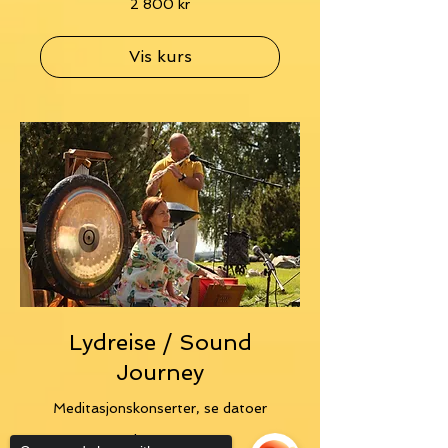
2 800 kr
norske
kroner
Vis kurs
Lydreise / Sound
Journey
Meditasjonskonserter, se datoer
Les mer