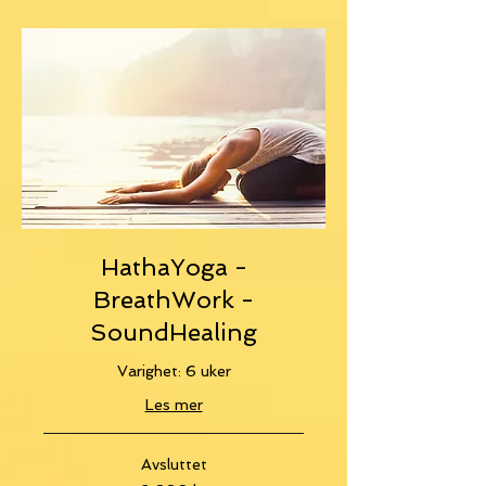
HathaYoga -
BreathWork -
SoundHealing
Varighet: 6 uker
Les mer
Avsluttet
2 800