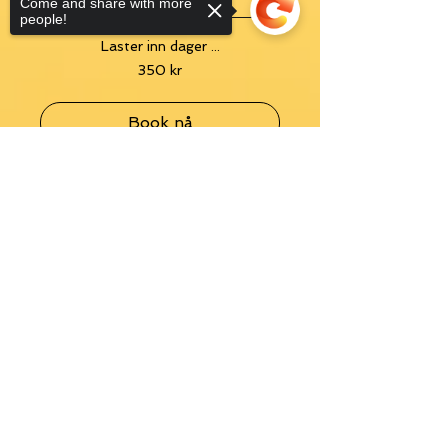
Come and share with more
people!
Laster inn dager ...
350
350 kr
norske
kroner
Book nå
Sorry, the checkout page does not
support sharing
Copied to clipboard
Sound&Silence® - En
dags stille retreat