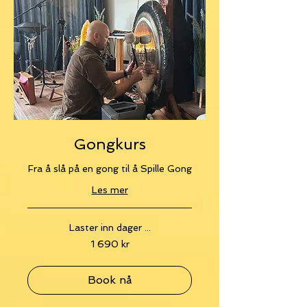
Gongkurs
Fra å slå på en gong til å Spille Gong
Les mer
Laster inn dager ...
1 690
1 690 kr
norske
kroner
Book nå