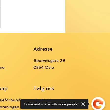
Adresse
Sporveisgata 29
.no
0354 Oslo
kap
Følg oss
sjeforbund
Come and share with more people!
oreningen