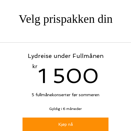
Velg prispakken din
Lydreise under Fullmånen
1 
kr
1 500
5 fullmånekonserter før sommeren
Gyldig i 6 måneder
Kjøp nå