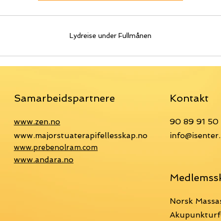
Lydreise under Fullmånen
Samarbeidspartnere
Kontakt
www.zen.no
90 89 91 50
www.majorstuaterapifellesskap.no
info@isenter
www.prebenolram.com
www.andara.no
Medlemss
Norsk Massa
Akupunkturf