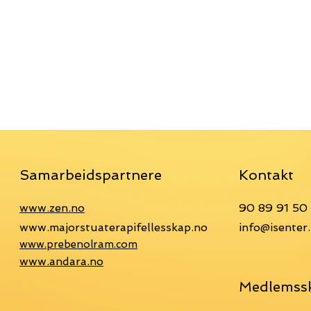
Samarbeidspartnere
Kontakt
www.zen.no
90 89 91 50
www.majorstuaterapifellesskap.no
info@isenter
www.prebenolram.com
www.andara.no
Medlemss